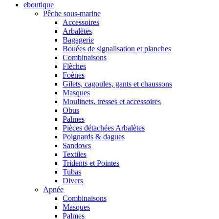
eboutique
Pêche sous-marine
Accessoires
Arbalètes
Bagagerie
Bouées de signalisation et planches
Combinaisons
Flèches
Foènes
Gilets, cagoules, gants et chaussons
Masques
Moulinets, tresses et accessoires
Obus
Palmes
Pièces détachées Arbalètes
Poignards & dagues
Sandows
Textiles
Tridents et Pointes
Tubas
Divers
Apnée
Combinaisons
Masques
Palmes