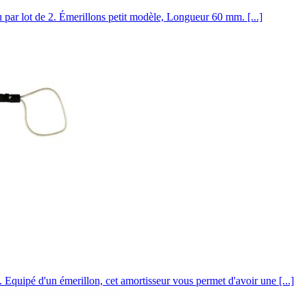
par lot de 2. Émerillons petit modèle, Longueur 60 mm. [...]
Equipé d'un émerillon, cet amortisseur vous permet d'avoir une [...]