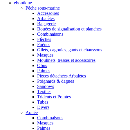
eboutique
Pêche sous-marine
Accessoires
Arbalètes
Bagagerie
Bouées de signalisation et planches
Combinaisons
Flèches
Foènes
Gilets, cagoules, gants et chaussons
Masques
Moulinets, tresses et accessoires
Obus
Palmes
Pièces détachées Arbalètes
Poignards & dagues
Sandows
Textiles
Tridents et Pointes
Tubas
Divers
Apnée
Combinaisons
Masques
Palmes