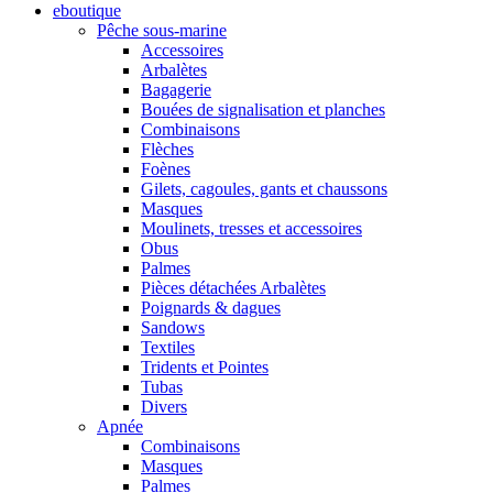
eboutique
Pêche sous-marine
Accessoires
Arbalètes
Bagagerie
Bouées de signalisation et planches
Combinaisons
Flèches
Foènes
Gilets, cagoules, gants et chaussons
Masques
Moulinets, tresses et accessoires
Obus
Palmes
Pièces détachées Arbalètes
Poignards & dagues
Sandows
Textiles
Tridents et Pointes
Tubas
Divers
Apnée
Combinaisons
Masques
Palmes