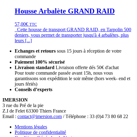
Housse Arbalète GRAND RAID
57,00
€
TTC
Cette housse de transport GRAND RAID, en Tarpolin 500
deniers, vous permet de transporter jusqu'à 4 arbalètes, plus
leurs [...]
Echanges et retours
sous 15 jours à réception de votre
commande
Paiement 100% sécurisé
Livraison standard
Livraison offerte dés 50€ d'achat
Pour toute commande passée avant 15h, nous vous
garantissons son expédition le soir même (hors week- end et
jours fériés)
Conseils d’experts
IMERSION
3 rue du Pré de la pie
Z.I de Felet 63300 Thiers France
Email :
contact@imersion.com
/ Téléphone : 33 (0)4 73 80 68 22
Mentions légales
Politique de confidentialité