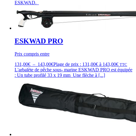
ESKWAD.
ESKWAD PRO
Prix compris entre
131,00
€
–
143,00
€
Plage de prix : 131,00€ à 143,00€
TTC
L'arbalète de pêche sous- marine ESKWAD PRO est équipée
: Un tube profilé 33 x 19 mm Une flèche à [...]