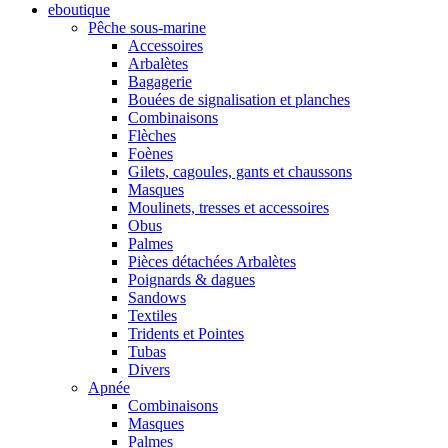
eboutique
Pêche sous-marine
Accessoires
Arbalètes
Bagagerie
Bouées de signalisation et planches
Combinaisons
Flèches
Foènes
Gilets, cagoules, gants et chaussons
Masques
Moulinets, tresses et accessoires
Obus
Palmes
Pièces détachées Arbalètes
Poignards & dagues
Sandows
Textiles
Tridents et Pointes
Tubas
Divers
Apnée
Combinaisons
Masques
Palmes