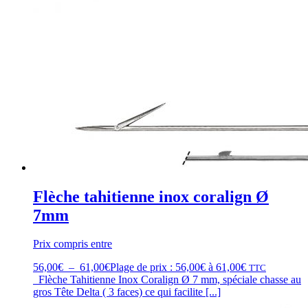
Flèche tahitienne inox coralign Ø
7mm
Prix compris entre
56,00
€
–
61,00
€
Plage de prix : 56,00€ à 61,00€
TTC
Flèche Tahitienne Inox Coralign Ø 7 mm, spéciale chasse au
gros Tête Delta ( 3 faces) ce qui facilite [...]