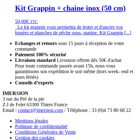
Kit Grappin + chaine inox (50 cm)
50,00
€
TTC
Le kit grappin vous permettra de lester et d'ancrer vos
bouées et planches de pêche sous- marine. Kit Grappin [...]
Echanges et retours
sous 15 jours à réception de votre
commande
Paiement 100% sécurisé
Livraison standard
Livraison offerte dés 50€ d'achat
Pour toute commande passée avant 15h, nous vous
garantissons son expédition le soir même (hors week- end et
jours fériés)
Conseils d’experts
IMERSION
3 rue du Pré de la pie
Z.I de Felet 63300 Thiers France
Email :
contact@imersion.com
/ Téléphone : 33 (0)4 73 80 68 22
Mentions légales
Politique de confidentialité
Conditions Générales de Vente
Gestion des cookies