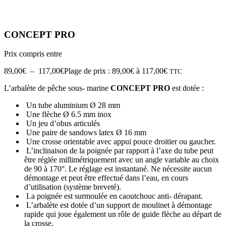
CONCEPT PRO
Prix compris entre
89,00
€
–
117,00
€
Plage de prix : 89,00€ à 117,00€
TTC
L’arbalète de pêche sous- marine
CONCEPT PRO
est dotée :
Un tube aluminium Ø 28 mm
Une flèche Ø 6.5 mm inox
Un jeu d’obus articulés
Une paire de sandows latex Ø 16 mm
Une crosse orientable avec appui pouce droitier ou gaucher.
L’inclinaison de la poignée par rapport à l’axe du tube peut
être réglée millimétriquement avec un angle variable au choix
de 90 à 170°. Le réglage est instantané. Ne nécessite aucun
démontage et peut être effectué dans l’eau, en cours
d’utilisation (système breveté).
La poignée est surmoulée en caoutchouc anti- dérapant.
L’arbalète est dotée d’un support de moulinet à démontage
rapide qui joue également un rôle de guide flèche au départ de
la crosse.