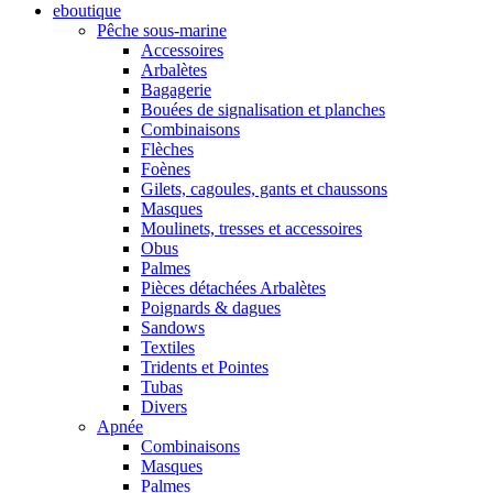
eboutique
Pêche sous-marine
Accessoires
Arbalètes
Bagagerie
Bouées de signalisation et planches
Combinaisons
Flèches
Foènes
Gilets, cagoules, gants et chaussons
Masques
Moulinets, tresses et accessoires
Obus
Palmes
Pièces détachées Arbalètes
Poignards & dagues
Sandows
Textiles
Tridents et Pointes
Tubas
Divers
Apnée
Combinaisons
Masques
Palmes