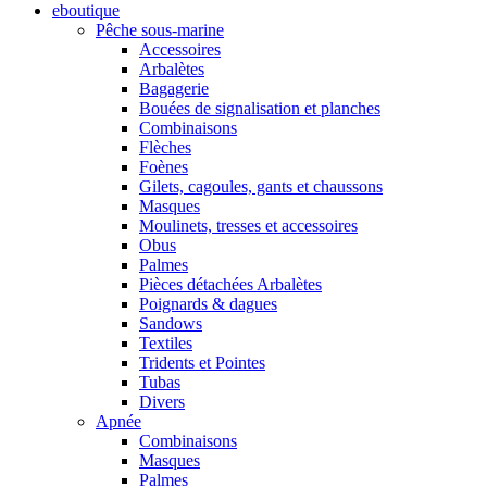
eboutique
Pêche sous-marine
Accessoires
Arbalètes
Bagagerie
Bouées de signalisation et planches
Combinaisons
Flèches
Foènes
Gilets, cagoules, gants et chaussons
Masques
Moulinets, tresses et accessoires
Obus
Palmes
Pièces détachées Arbalètes
Poignards & dagues
Sandows
Textiles
Tridents et Pointes
Tubas
Divers
Apnée
Combinaisons
Masques
Palmes