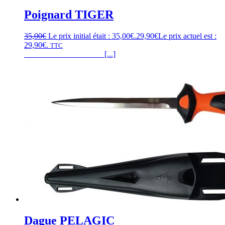
Poignard TIGER
35,00
€
Le prix initial était : 35,00€.
29,90
€
Le prix actuel est :
29,90€.
TTC
[...]
Dague PELAGIC