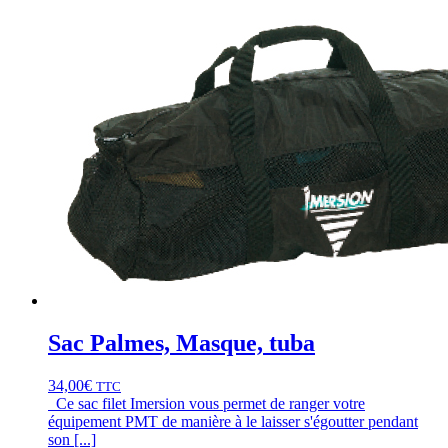
Sac Palmes, Masque, tuba
34,00
€
TTC
Ce sac filet Imersion vous permet de ranger votre
équipement PMT de manière à le laisser s'égoutter pendant
son [...]