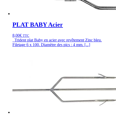
PLAT BABY Acier
8,00
€
TTC
Trident plat Baby en acier avec revêtement Zinc bleu.
Filetage 6 x 100. Diamètre des pics : 4 mm. [...]