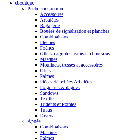
eboutique
Pêche sous-marine
Accessoires
Arbalètes
Bagagerie
Bouées de signalisation et planches
Combinaisons
Flèches
Foènes
Gilets, cagoules, gants et chaussons
Masques
Moulinets, tresses et accessoires
Obus
Palmes
Pièces détachées Arbalètes
Poignards & dagues
Sandows
Textiles
Tridents et Pointes
Tubas
Divers
Apnée
Combinaisons
Masques
Palmes