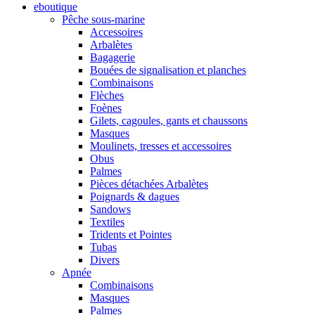
eboutique
Pêche sous-marine
Accessoires
Arbalètes
Bagagerie
Bouées de signalisation et planches
Combinaisons
Flèches
Foènes
Gilets, cagoules, gants et chaussons
Masques
Moulinets, tresses et accessoires
Obus
Palmes
Pièces détachées Arbalètes
Poignards & dagues
Sandows
Textiles
Tridents et Pointes
Tubas
Divers
Apnée
Combinaisons
Masques
Palmes