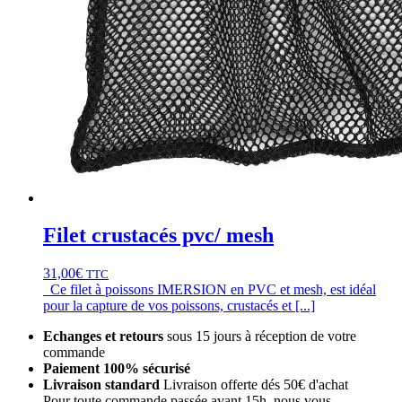
Filet crustacés pvc/ mesh
31,00
€
TTC
Ce filet à poissons IMERSION en PVC et mesh, est idéal
pour la capture de vos poissons, crustacés et [...]
Echanges et retours
sous 15 jours à réception de votre
commande
Paiement 100% sécurisé
Livraison standard
Livraison offerte dés 50€ d'achat
Pour toute commande passée avant 15h, nous vous