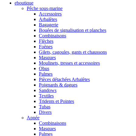
eboutique
Pêche sous-marine
Accessoires
Arbalètes
Bagagerie
Bouées de signalisation et planches
Combinaisons
Flèches
Foènes
Gilets, cagoules, gants et chaussons
Masques
Moulinets, tresses et accessoires
Obus
Palmes
Pièces détachées Arbalètes
Poignards & dagues
Sandows
Textiles
Tridents et Pointes
Tubas
Divers
Apnée
Combinaisons
Masques
Palmes