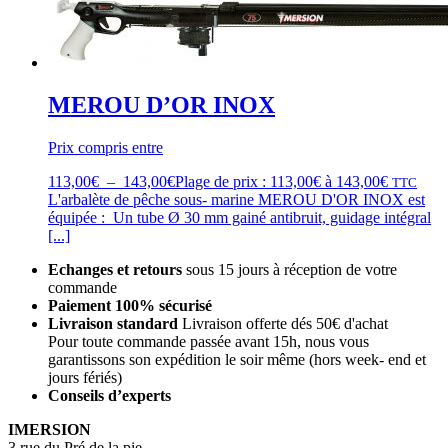
MEROU D’OR INOX
Prix compris entre
113,00
€
–
143,00
€
Plage de prix : 113,00€ à 143,00€
TTC
L'arbalète de pêche sous- marine MEROU D'OR INOX est
équipée : Un tube Ø 30 mm gainé antibruit, guidage intégral
[...]
Echanges et retours
sous 15 jours à réception de votre
commande
Paiement 100% sécurisé
Livraison standard
Livraison offerte dés 50€ d'achat
Pour toute commande passée avant 15h, nous vous
garantissons son expédition le soir même (hors week- end et
jours fériés)
Conseils d’experts
IMERSION
3 rue du Pré de la pie