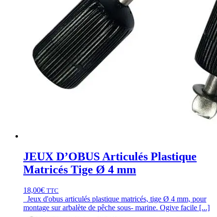
JEUX D’OBUS Articulés Plastique
Matricés Tige Ø 4 mm
18,00
€
TTC
Jeux d'obus articulés plastique matricés, tige Ø 4 mm, pour
montage sur arbalète de pêche sous- marine. Ogive facile [...]