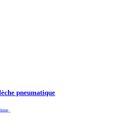
flèche pneumatique
atique