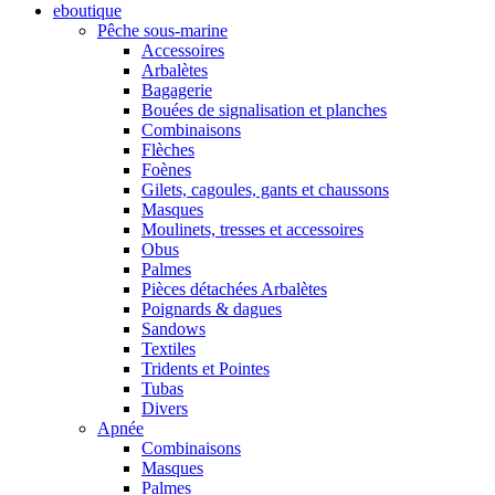
eboutique
Pêche sous-marine
Accessoires
Arbalètes
Bagagerie
Bouées de signalisation et planches
Combinaisons
Flèches
Foènes
Gilets, cagoules, gants et chaussons
Masques
Moulinets, tresses et accessoires
Obus
Palmes
Pièces détachées Arbalètes
Poignards & dagues
Sandows
Textiles
Tridents et Pointes
Tubas
Divers
Apnée
Combinaisons
Masques
Palmes