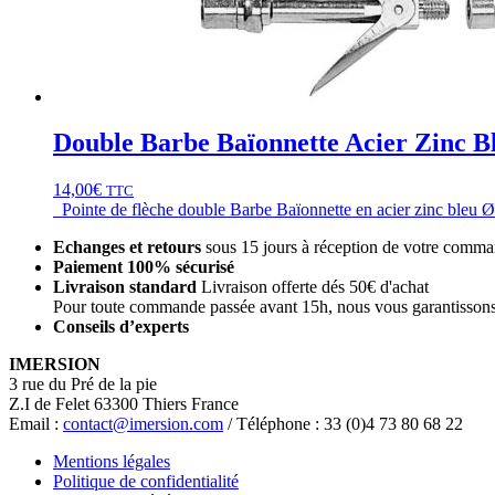
Double Barbe Baïonnette Acier Zinc 
14,00
€
TTC
Pointe de flèche double Barbe Baïonnette en acier zinc bleu Ø 1
Echanges et retours
sous 15 jours à réception de votre comm
Paiement 100% sécurisé
Livraison standard
Livraison offerte dés 50€ d'achat
Pour toute commande passée avant 15h, nous vous garantissons 
Conseils d’experts
IMERSION
3 rue du Pré de la pie
Z.I de Felet 63300 Thiers France
Email :
contact@imersion.com
/ Téléphone : 33 (0)4 73 80 68 22
Mentions légales
Politique de confidentialité