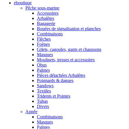
eboutique
Pêche sous-marine
Accessoires
Arbalètes
Bagagerie
Bouées de signalisation et planches
Combinaisons
Flèches
Foènes
Gilets, cagoules, gants et chaussons
Masques
Moulinets, tresses et accessoires
Obus
Palmes
Pièces détachées Arbalètes
Poignards & dagues
Sandows
Textiles
Tridents et Pointes
Tubas
Divers
Apnée
Combinaisons
Masques
Palmes