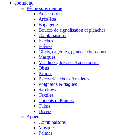
eboutique
Pêche sous-marine
Accessoires
Arbalètes
Bagagerie
Bouées de signalisation et planches
Combinaisons
Flèches
Foènes
Gilets, cagoules, gants et chaussons
Masques
Moulinets, tresses et accessoires
Obus
Palmes
Pièces détachées Arbalètes
Poignards & dagues
Sandows
Textiles
Tridents et Pointes
Tubas
Divers
Apnée
Combinaisons
Masques
Palmes