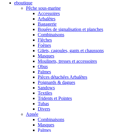
eboutique
Pêche sous-marine
Accessoires
Arbalètes
Bagagerie
Bouées de signalisation et planches
Combinaisons
Flèches
Foènes
Gilets, cagoules, gants et chaussons
Masques
Moulinets, tresses et accessoires
Obus
Palmes
Pièces détachées Arbalètes
Poignards & dagues
Sandows
Textiles
Tridents et Pointes
Tubas
Divers
Apnée
Combinaisons
Masques
Palmes