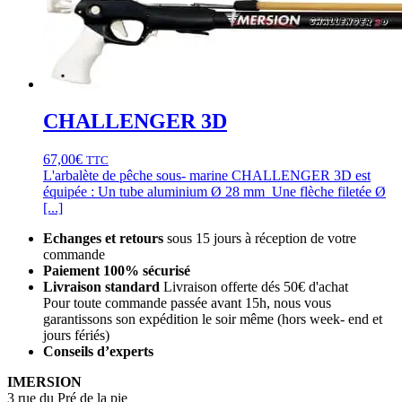
CHALLENGER 3D
67,00
€
TTC
L'arbalète de pêche sous- marine CHALLENGER 3D est
équipée : Un tube aluminium Ø 28 mm Une flèche filetée Ø
[...]
Echanges et retours
sous 15 jours à réception de votre
commande
Paiement 100% sécurisé
Livraison standard
Livraison offerte dés 50€ d'achat
Pour toute commande passée avant 15h, nous vous
garantissons son expédition le soir même (hors week- end et
jours fériés)
Conseils d’experts
IMERSION
3 rue du Pré de la pie