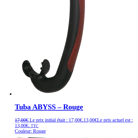
Tuba ABYSS – Rouge
17,00
€
Le prix initial était : 17,00€.
13,00
€
Le prix actuel est :
13,00€.
TTC
Couleur: Rouge