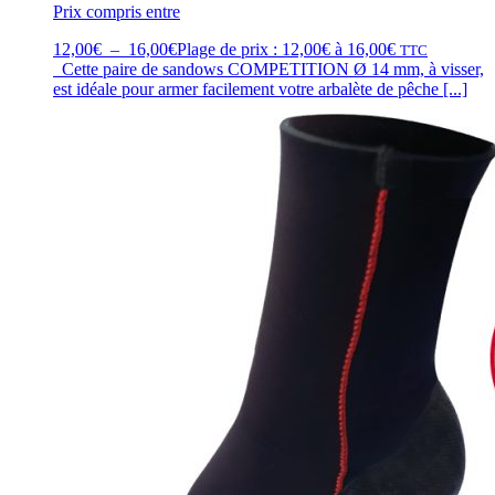
Prix compris entre
12,00
€
–
16,00
€
Plage de prix : 12,00€ à 16,00€
TTC
Cette paire de sandows COMPETITION Ø 14 mm, à visser,
est idéale pour armer facilement votre arbalète de pêche [...]