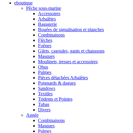
eboutique
Pêche sous-marine
Accessoires
Arbalètes
Bagagerie
Bouées de signalisation et planches
Combinaisons
Flèches
Foènes
Gilets, cagoules, gants et chaussons
Masques
Moulinets, tresses et accessoires
Obus
Palmes
Pièces détachées Arbalètes
Poignards & dagues
Sandows
Textiles
Tridents et Pointes
Tubas
Divers
Apnée
Combinaisons
Masques
Palmes