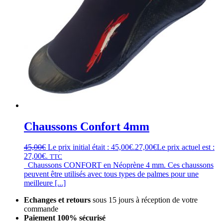
Chaussons Confort 4mm
45,00
€
Le prix initial était : 45,00€.
27,00
€
Le prix actuel est :
27,00€.
TTC
Chaussons CONFORT en Néoprène 4 mm. Ces chaussons
peuvent être utilisés avec tous types de palmes pour une
meilleure [...]
Echanges et retours
sous 15 jours à réception de votre
commande
Paiement 100% sécurisé