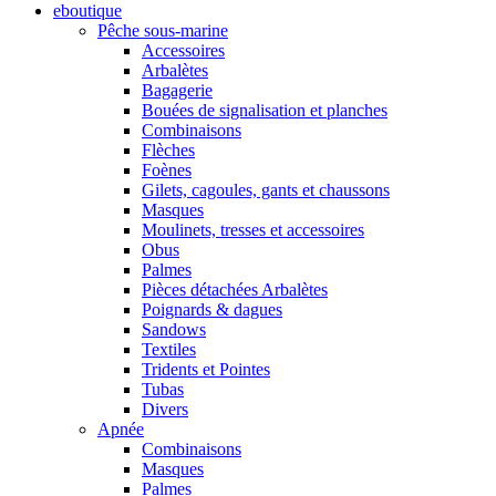
eboutique
Pêche sous-marine
Accessoires
Arbalètes
Bagagerie
Bouées de signalisation et planches
Combinaisons
Flèches
Foènes
Gilets, cagoules, gants et chaussons
Masques
Moulinets, tresses et accessoires
Obus
Palmes
Pièces détachées Arbalètes
Poignards & dagues
Sandows
Textiles
Tridents et Pointes
Tubas
Divers
Apnée
Combinaisons
Masques
Palmes