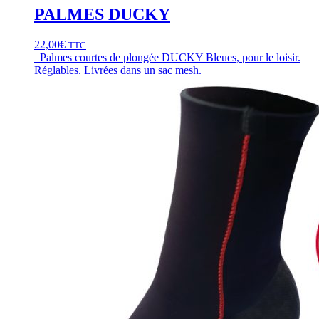
PALMES DUCKY
22,00
€
TTC
Palmes courtes de plongée DUCKY Bleues, pour le loisir.
Réglables. Livrées dans un sac mesh.