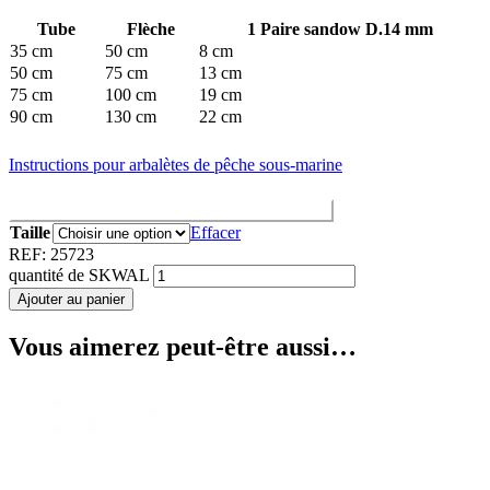
Tube
Flèche
1 Paire sandow D.14 mm
35 cm
50 cm
8 cm
50 cm
75 cm
13 cm
75 cm
100 cm
19 cm
90 cm
130 cm
22 cm
Instructions pour arbalètes de pêche sous-marine
Correspondance des tailles Arbalètes / Sandows
Taille
Effacer
REF:
25723
quantité de SKWAL
Ajouter au panier
Vous aimerez peut-être aussi…