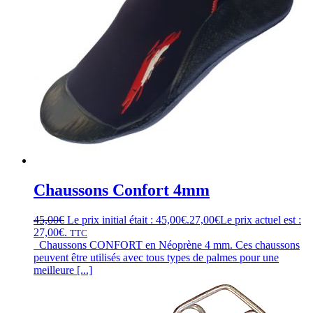
Chaussons Confort 4mm
45,00
€
Le prix initial était : 45,00€.
27,00
€
Le prix actuel est :
27,00€.
TTC
Chaussons CONFORT en Néoprène 4 mm. Ces chaussons
peuvent être utilisés avec tous types de palmes pour une
meilleure [...]