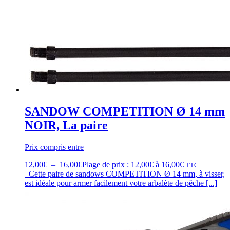
SANDOW COMPETITION Ø 14 mm
NOIR, La paire
Prix compris entre
12,00
€
–
16,00
€
Plage de prix : 12,00€ à 16,00€
TTC
Cette paire de sandows COMPETITION Ø 14 mm, à visser,
est idéale pour armer facilement votre arbalète de pêche [...]