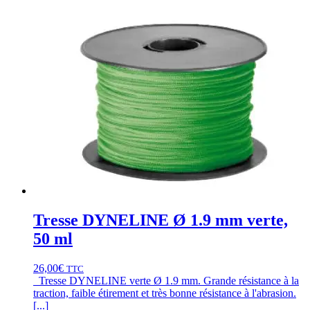
Tresse DYNELINE Ø 1.9 mm verte,
50 ml
26,00
€
TTC
Tresse DYNELINE verte Ø 1.9 mm. Grande résistance à la
traction, faible étirement et très bonne résistance à l'abrasion.
[...]