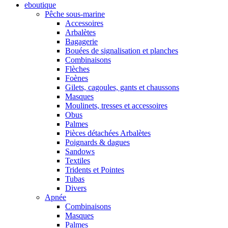
eboutique
Pêche sous-marine
Accessoires
Arbalètes
Bagagerie
Bouées de signalisation et planches
Combinaisons
Flèches
Foènes
Gilets, cagoules, gants et chaussons
Masques
Moulinets, tresses et accessoires
Obus
Palmes
Pièces détachées Arbalètes
Poignards & dagues
Sandows
Textiles
Tridents et Pointes
Tubas
Divers
Apnée
Combinaisons
Masques
Palmes