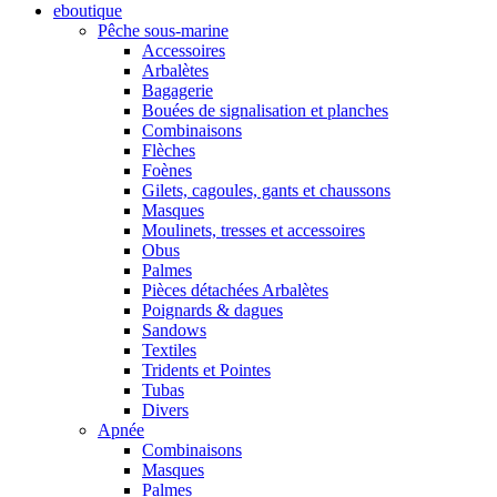
eboutique
Pêche sous-marine
Accessoires
Arbalètes
Bagagerie
Bouées de signalisation et planches
Combinaisons
Flèches
Foènes
Gilets, cagoules, gants et chaussons
Masques
Moulinets, tresses et accessoires
Obus
Palmes
Pièces détachées Arbalètes
Poignards & dagues
Sandows
Textiles
Tridents et Pointes
Tubas
Divers
Apnée
Combinaisons
Masques
Palmes