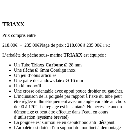
TRIAXX
Prix compris entre
218,00
€
–
235,00
€
Plage de prix : 218,00€ à 235,00€
TTC
L’arbalète de pêche sous- marine
TRIAXX
est équipée :
Un Tube
Triaxx Carbone
Ø 28 mm
Une flèche Ø 6mm Coralign inox
Un jeu d’obus articulés
Une paire de sandows latex Ø 16 mm
Un kit monofil
Une crosse orientable avec appui pouce droitier ou gaucher.
L’inclinaison de la poignée par rapport à l’axe du tube peut
être réglée millimétriquement avec un angle variable au choix
de 90 à 170°. Le réglage est instantané. Ne nécessite aucun
démontage et peut être effectué dans l’eau, en cours
d’utilisation (système breveté).
La poignée est surmoulée en caoutchouc anti- dérapant.
L’arbalète est dotée d’un support de moulinet à démontage