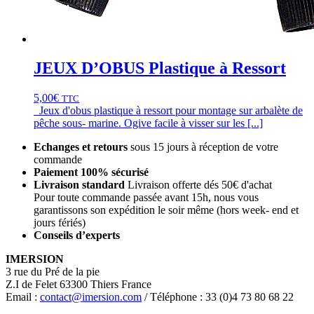
JEUX D’OBUS Plastique à Ressort
5,00
€
TTC
Jeux d'obus plastique à ressort pour montage sur arbalète de
pêche sous- marine. Ogive facile à visser sur les [...]
Echanges et retours
sous 15 jours à réception de votre
commande
Paiement 100% sécurisé
Livraison standard
Livraison offerte dés 50€ d'achat
Pour toute commande passée avant 15h, nous vous
garantissons son expédition le soir même (hors week- end et
jours fériés)
Conseils d’experts
IMERSION
3 rue du Pré de la pie
Z.I de Felet 63300 Thiers France
Email :
contact@imersion.com
/ Téléphone : 33 (0)4 73 80 68 22