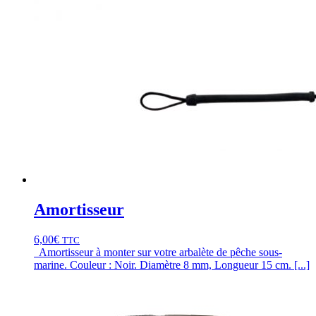
Amortisseur
6,00
€
TTC
Amortisseur à monter sur votre arbalète de pêche sous-
marine. Couleur : Noir. Diamètre 8 mm, Longueur 15 cm. [...]