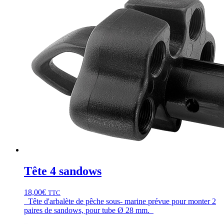
Tête 4 sandows
18,00
€
TTC
Tête d'arbalète de pêche sous- marine prévue pour monter 2
paires de sandows, pour tube Ø 28 mm.