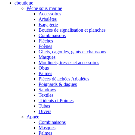
eboutique
Pêche sous-marine
Accessoires
Arbalètes
Bagagerie
Bouées de signalisation et planches
Combinaisons
Flèches
Foènes
Gilets, cagoules, gants et chaussons
Masques
Moulinets, tresses et accessoires
Obus
Palmes
Pièces détachées Arbalètes
Poignards & dagues
Sandows
Textiles
Tridents et Pointes
Tubas
Divers
Apnée
Combinaisons
Masques
Palmes