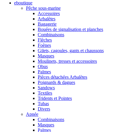
eboutique
Pêche sous-marine
Accessoires
Arbalètes
Bagagerie
Bouées de signalisation et planches
Combinaisons
Flèches
Foènes
Gilets, cagoules, gants et chaussons
Masques
Moulinets, tresses et accessoires
Obus
Palmes
Pièces détachées Arbalètes
Poignards & dagues
Sandows
Textiles
Tridents et Pointes
Tubas
Divers
Apnée
Combinaisons
Masques
Palmes