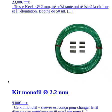
23,00
€
TTC
Tresse Kevlar Ø 2 mm, très résistante qui résiste à la chaleur
et à l'élongation. Bobine de 50 ml. [...]
Kit monofil Ø 2.2 mm
9,00
€
TTC
Ce kit monofil + sleeves est conçu pour changer le fil
d’origine ou remplacer un fil cassé sur votre [...]