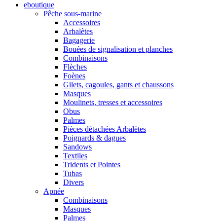
eboutique
Pêche sous-marine
Accessoires
Arbalètes
Bagagerie
Bouées de signalisation et planches
Combinaisons
Flèches
Foènes
Gilets, cagoules, gants et chaussons
Masques
Moulinets, tresses et accessoires
Obus
Palmes
Pièces détachées Arbalètes
Poignards & dagues
Sandows
Textiles
Tridents et Pointes
Tubas
Divers
Apnée
Combinaisons
Masques
Palmes