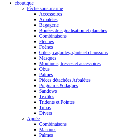
eboutique
Pêche sous-marine
Accessoires
Arbalètes
Bagagerie
Bouées de signalisation et planches
Combinaisons
Flèches
Foènes
Gilets, cagoules, gants et chaussons
Masques
Moulinets, tresses et accessoires
Obus
Palmes
Pièces détachées Arbalètes
Poignards & dagues
Sandows
Textiles
Tridents et Pointes
Tubas
Divers
Apnée
Combinaisons
Masques
Palmes