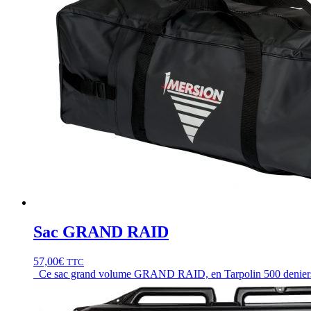
Sac GRAND RAID
57,00
€
TTC
Ce sac grand volume GRAND RAID, en Tarpolin 500 deniers, simp