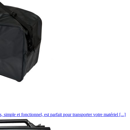
le et fonctionnel, est parfait pour transporter votre matériel [...]