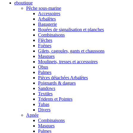
eboutique
Pêche sous-marine
Accessoires
Arbalètes
Bagagerie
Bouées de signalisation et planches
Combinaisons
Flèches
Foènes
Gilets, cagoules, gants et chaussons
Masques
Moulinets, tresses et accessoires
Obus
Palmes
Pièces détachées Arbalètes
Poignards & dagues
Sandows
Textiles
Tridents et Pointes
Tubas
Divers
Apnée
Combinaisons
Masques
Palmes