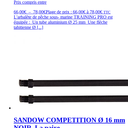
Prix compris entre
66,00
€
–
78,00
€
Plage de prix : 66,00€ à 78,00€
TTC
L'arbalète de pêche sous- marine TRAINING PRO est
équipée : Un tube aluminium Ø 25 mm Une flèche
tahitienne Ø [...]
SANDOW COMPETITION Ø 16 mm
NOIR, La paire