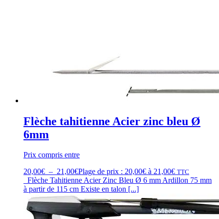
Flèche tahitienne Acier zinc bleu Ø
6mm
Prix compris entre
20,00
€
–
21,00
€
Plage de prix : 20,00€ à 21,00€
TTC
Flèche Tahitienne Acier Zinc Bleu Ø 6 mm Ardillon 75 mm
à partir de 115 cm Existe en talon [...]