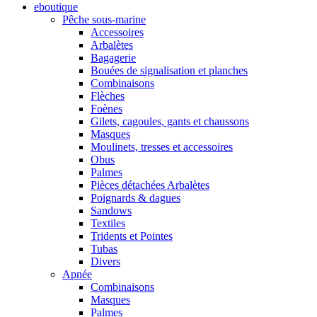
eboutique
Pêche sous-marine
Accessoires
Arbalètes
Bagagerie
Bouées de signalisation et planches
Combinaisons
Flèches
Foènes
Gilets, cagoules, gants et chaussons
Masques
Moulinets, tresses et accessoires
Obus
Palmes
Pièces détachées Arbalètes
Poignards & dagues
Sandows
Textiles
Tridents et Pointes
Tubas
Divers
Apnée
Combinaisons
Masques
Palmes