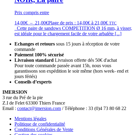
Prix compris entre
14,00
€
–
21,00
€
Plage de prix : 14,00€ à 21,00€
TTC
Cette paire de sandows COMPETITION Ø 16 mm, à visser,
est idéale pour le chargement facile de votre arbalète [...]
Echanges et retours
sous 15 jours à réception de votre
commande
Paiement 100% sécurisé
Livraison standard
Livraison offerte dés 50€ d'achat
Pour toute commande passée avant 15h, nous vous
garantissons son expédition le soir même (hors week- end et
jours fériés)
Conseils d’experts
IMERSION
3 rue du Pré de la pie
Z.I de Felet 63300 Thiers France
Email :
contact@imersion.com
/ Téléphone : 33 (0)4 73 80 68 22
Mentions légales
Politique de confidentialité
Conditions Générales de Vente
Gestion des cookies