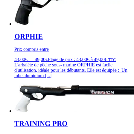
ORPHIE
Prix compris entre
43,00
€
–
49,00
€
Plage de prix : 43,00€ à 49,00€
TTC
L'arbalète de pêche sous- marine ORPHIE est facile
d'utilisation, idéale pour les débutants. Elle est équipée : Un
tube aluminium [...]
TRAINING PRO