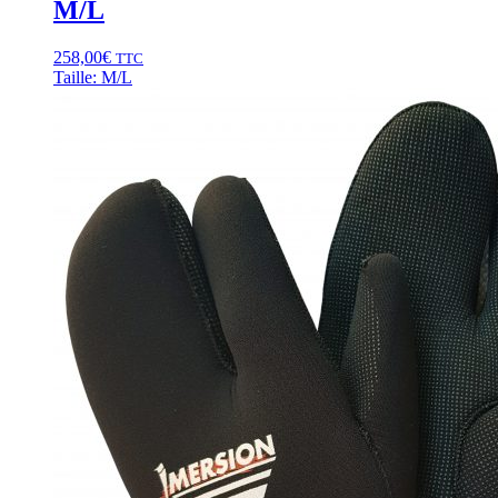
M/L
258,00
€
TTC
Taille: M/L