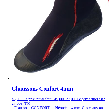
Chaussons Confort 4mm
45,00
€
Le prix initial était : 45,00€.
27,00
€
Le prix actuel est :
27,00€.
TTC
Chaussons CONFORT en Néoprène 4 mm. Ces chaussons