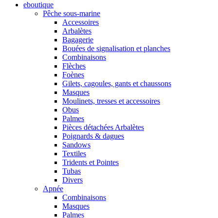
eboutique
Pêche sous-marine
Accessoires
Arbalètes
Bagagerie
Bouées de signalisation et planches
Combinaisons
Flèches
Foènes
Gilets, cagoules, gants et chaussons
Masques
Moulinets, tresses et accessoires
Obus
Palmes
Pièces détachées Arbalètes
Poignards & dagues
Sandows
Textiles
Tridents et Pointes
Tubas
Divers
Apnée
Combinaisons
Masques
Palmes