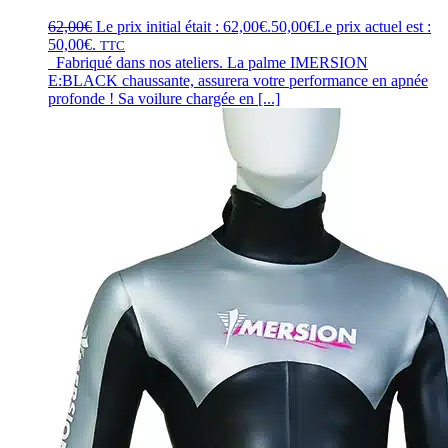
62,00
€
Le prix initial était : 62,00€.
50,00
€
Le prix actuel est :
50,00€.
TTC
Fabriqué dans nos ateliers. La palme IMERSION
E:BLACK chaussante, assurera votre performance en apnée
profonde ! Sa voilure chargée en [...]