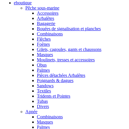
eboutique
Pêche sous-marine
Accessoires
Arbalètes
Bagagerie
Bouées de signalisation et planches
Combinaisons
Flèches
Foènes
Gilets, cagoules, gants et chaussons
Masques
Moulinets, tresses et accessoires
Obus
Palmes
Pièces détachées Arbalètes
Poignards & dagues
Sandows
Textiles
Tridents et Pointes
Tubas
Divers
Apnée
Combinaisons
Masques
Palmes