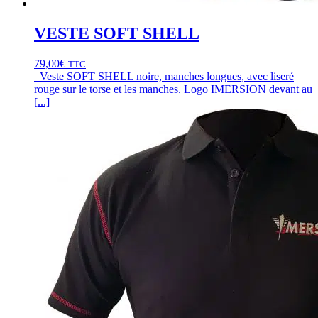
VESTE SOFT SHELL
79,00
€
TTC
Veste SOFT SHELL noire, manches longues, avec liseré
rouge sur le torse et les manches. Logo IMERSION devant au
[...]