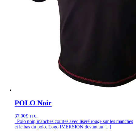
POLO Noir
37,00
€
TTC
Polo noir, manches courtes avec liseré rouge sur les manches
et le bas du polo. Logo IMERSION devant au [...]