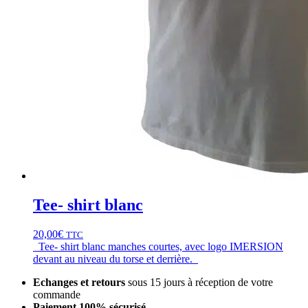
Tee- shirt blanc
20,00
€
TTC
Tee- shirt blanc manches courtes, avec logo IMERSION
devant au niveau du torse et derrière.
Echanges et retours
sous 15 jours à réception de votre
commande
Paiement 100% sécurisé