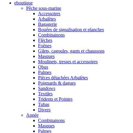
eboutique
Pêche sous-marine
Accessoires
Arbalètes
Bagagerie
Bouées de signalisation et planches
Combinaisons
Flèches
Foènes
Gilets, cagoules, gants et chaussons
Masques
Moulinets, tresses et accessoires
Obus
Palmes
Pièces détachées Arbalètes
Poignards & dagues
Sandows
Textiles
Tridents et Pointes
Tubas
Divers
Apnée
Combinaisons
Masques
Palmes