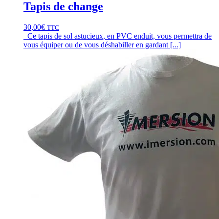
Tapis de change
30,00
€
TTC
Ce tapis de sol astucieux, en PVC enduit, vous permettra de
vous équiper ou de vous déshabiller en gardant [...]