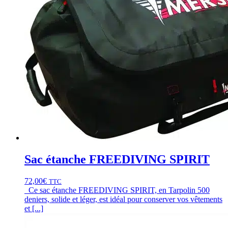
Sac étanche FREEDIVING SPIRIT
72,00
€
TTC
Ce sac étanche FREEDIVING SPIRIT, en Tarpolin 500
deniers, solide et léger, est idéal pour conserver vos vêtements
et [...]