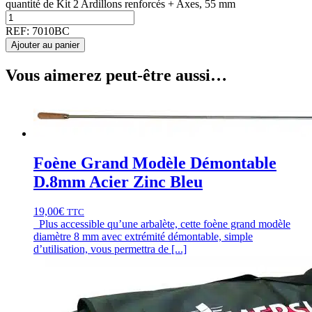
quantité de Kit 2 Ardillons renforcés + Axes, 55 mm
REF:
7010BC
Ajouter au panier
Vous aimerez peut-être aussi…
Foène Grand Modèle Démontable
D.8mm Acier Zinc Bleu
19,00
€
TTC
Plus accessible qu’une arbalète, cette foène grand modèle
diamètre 8 mm avec extrémité démontable, simple
d’utilisation, vous permettra de [...]