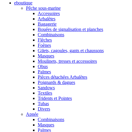
eboutique
Pêche sous-marine
Accessoires
Arbalètes
Bagagerie
Bouées de signalisation et planches
Combinaisons
Flèches
Foènes
Gilets, cagoules, gants et chaussons
Masques
Moulinets, tresses et accessoires
Obus
Palmes
Pièces détachées Arbalètes
Poignards & dagues
Sandows
Textiles
Tridents et Pointes
Tubas
Divers
Apnée
Combinaisons
Masques
Palmes