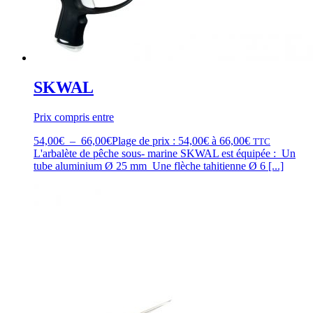
SKWAL
Prix compris entre
54,00
€
–
66,00
€
Plage de prix : 54,00€ à 66,00€
TTC
L'arbalète de pêche sous- marine SKWAL est équipée : Un
tube aluminium Ø 25 mm Une flèche tahitienne Ø 6 [...]