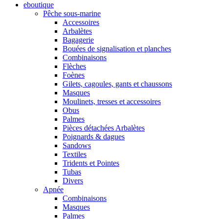
eboutique
Pêche sous-marine
Accessoires
Arbalètes
Bagagerie
Bouées de signalisation et planches
Combinaisons
Flèches
Foènes
Gilets, cagoules, gants et chaussons
Masques
Moulinets, tresses et accessoires
Obus
Palmes
Pièces détachées Arbalètes
Poignards & dagues
Sandows
Textiles
Tridents et Pointes
Tubas
Divers
Apnée
Combinaisons
Masques
Palmes